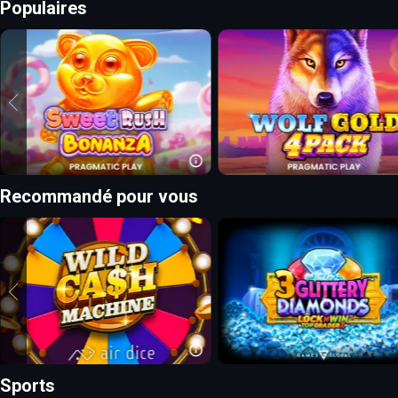
Populaires
Recommandé pour vous
Sports