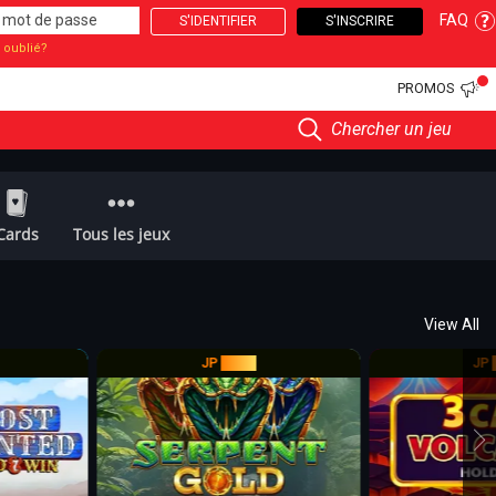
FAQ
S'IDENTIFIER
S'INSCRIRE
 oublié?
PROMOS
Cards
Tous les jeux
View All
JP
€0.00
JP