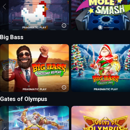
Big Bass
Gates of Olympus