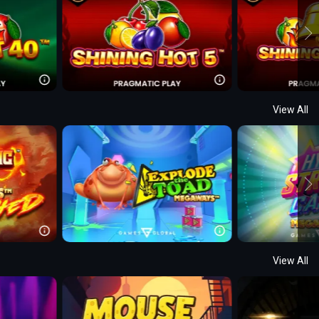
View All
View All